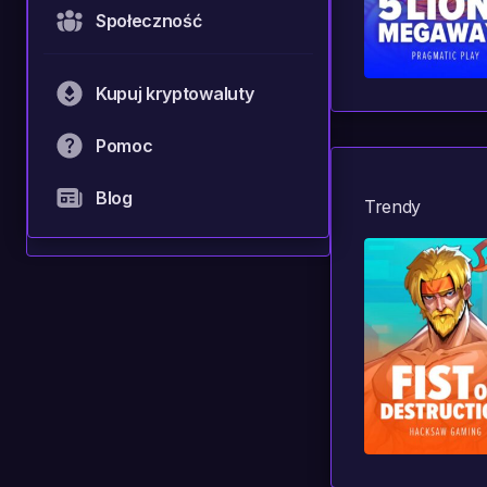
Społeczność
Kupuj kryptowaluty
Pomoc
Blog
Trendy