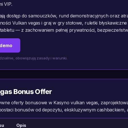
i VIP.
ją dostęp do samouczków, rund demonstracyjnych oraz atrak
ości Vulkan vegas i graj w gry stołowe, ruletki błyskawiczn
tabletu — z zachowaniem pełnej prywatności, bezpieczeństwa i
 demo
dzialnie, obowiązują zasady i warunki.
gas Bonus Offer
ywne oferty bonusowe w Kasyno vulkan vegas, zaprojektowane 
postaci bonusów od depozytu, ekskluzywnym cashbackiem, a
su
Opis