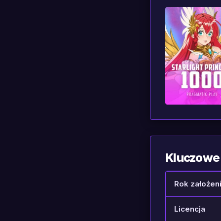
Kluczowe 
Rok założen
Licencja