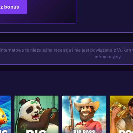
rz bonus
internetowa to niezależna recenzja i nie jest powiązana z Vulkan
informacyjny.