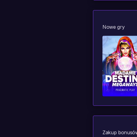
Nowe gry
Zakup bonusó